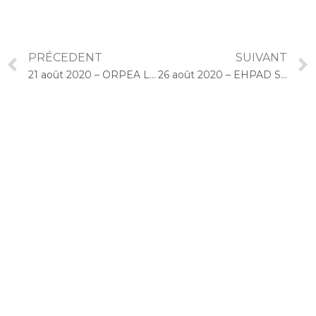
PRÉCEDENT
SUIVANT
21 août 2020 – ORPEA La Villa des Pins (Andernos-les-Bains) : Concert « Cello Solo »
26 août 2020 – EHPAD Sainte-Geneviève Le Moulin Vert (Athis-Mons) : Concert « Gelato-Cello Solo »
06.32.90.61.91