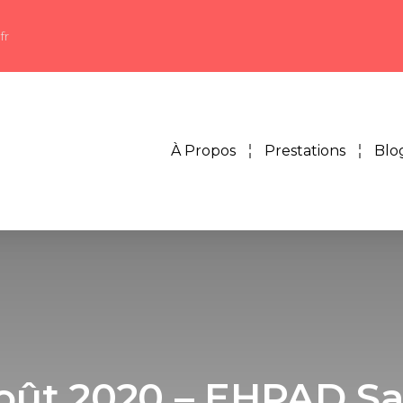
fr
À Propos
Prestations
Blo
oût 2020 – EHPAD Sa