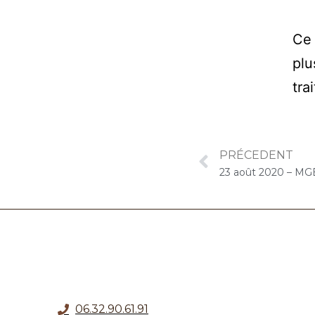
Ce 
plu
tra
PRÉCEDENT
23 août 2020 – MGEN
06.32.90.61.91