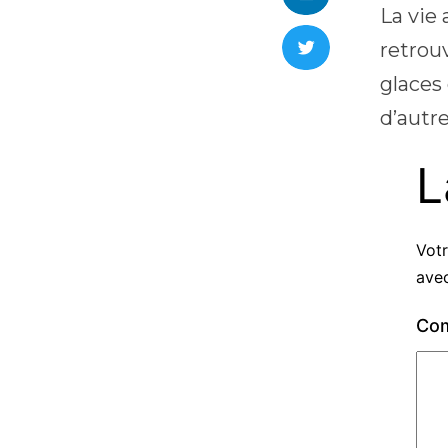
La vie 
retrouv
glaces 
d’autre
L
Votr
ave
Co