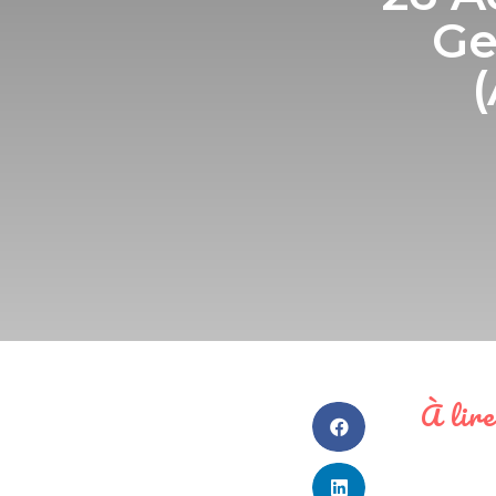
Ge
À lire