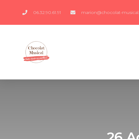
06.32.90.61.91
marion@chocolat-musical.
26 A