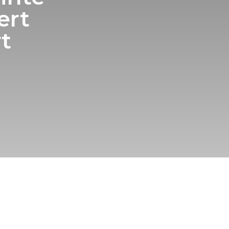
ert
t