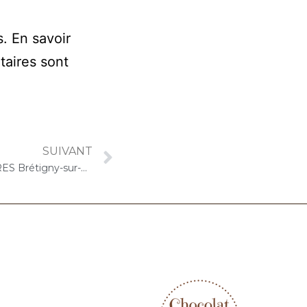
s.
En savoir
taires sont
SUIVANT
29 août 2020 – LES GIRANDIERES Brétigny-sur-Orge : Atelier « Chantons Ensemble »