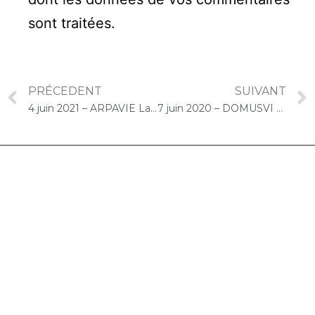
sont traitées
.
PRÉCEDENT
SUIVANT
4 juin 2021 – ARPAVIE La Vallée aux Renards (L’Haÿ-les-Roses) : Concert « Cello Solo » Chantons les mamans
7 juin 2020 – DOMUSVI Granger (Draveil) : Concert « Duo Cello/Piano »
06.32.90.61.91
marion@chocolat-musical.fr