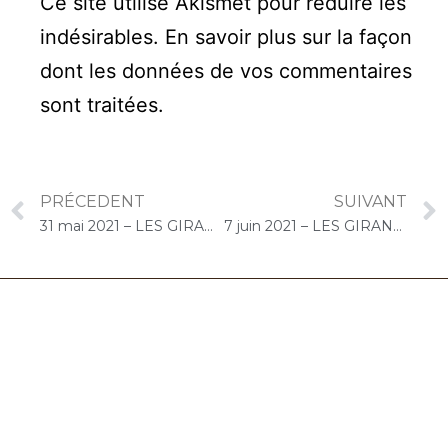
Ce site utilise Akismet pour réduire les
indésirables.
En savoir plus sur la façon
dont les données de vos commentaires
sont traitées
.
PRÉCEDENT
SUIVANT
31 mai 2021 – LES GIRANDIERES (Saint-Germain-en-Laye) : Concert « Cello Solo »
7 juin 2021 – LES GIRANDIERES (Brétigny-sur-Orge) : Atelier « Chantons Ensemble »