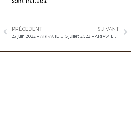
sont traitées
.
PRÉCEDENT
SUIVANT
23 juin 2022 – ARPAVIE Marcel Bou (Les Lilas) : Concert « Gelato-Cello Solo »
5 juillet 2022 – ARPAVIE La Vallée aux Renards (L’Haÿ-les-Roses) : Concert « Gelato-Cello Solo »
06.32.90.61.91
marion@chocolat-musical.fr
Conditions générales de vente