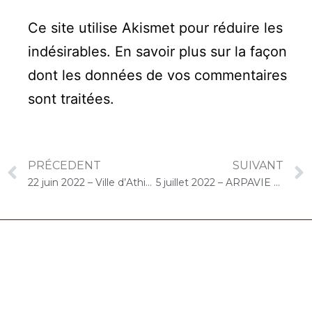
Ce site utilise Akismet pour réduire les
indésirables.
En savoir plus sur la façon
dont les données de vos commentaires
sont traitées
.
PRÉCEDENT
SUIVANT
22 juin 2022 – Ville d’Athis-Mons / EHPAD des Frères d’Athis-Mons (Athis-Mons) : Concert « Cello Solo » [ >>
5 juillet 2022 – ARPAVIE Jean Rostand (Athis-Mons) : Atelier « Musique et bien-être, relaxation et détente au son du violoncelle »