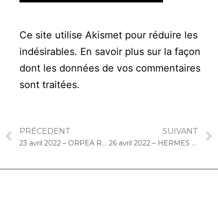
Ce site utilise Akismet pour réduire les
indésirables.
En savoir plus sur la façon
dont les données de vos commentaires
sont traitées
.
PRÉCEDENT
SUIVANT
23 avril 2022 – ORPEA Résidence du Vexin (Saint-Clair-sur-Epte) : Concert « Choco-Cello Solo »
26 avril 2022 – HERMES SANTE Hippocrate (Châtenay-Malabry) : Concert « Cello Solo »