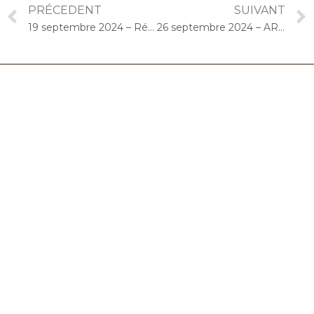
PRÉCEDENT
SUIVANT
19 septembre 2024 – Résidence Autonomie Méliès (Orly) : Concert « Gelato-Cello Solo »
26 septembre 2024 – ARPAVIE Jean Rostand (Athis-Mons) : Concert « Choco-Cello Solo »
06.32.90.61.91
marion@chocolat-musical.fr
Conditions générales de vente