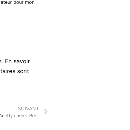
gateur pour mon
s.
En savoir
taires sont
SUIVANT
23 septembre 2024 – ARPAVIE Arletty (Limeil-Brévannes) : Concert « Gelato-Cello Solo »