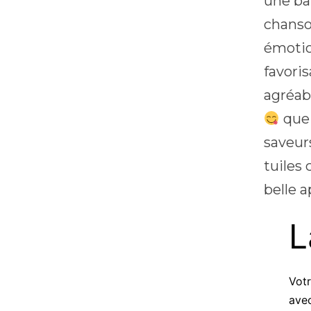
une ba
chanso
émotio
favori
agréa
que 
saveur
tuiles 
belle 
L
Votr
ave