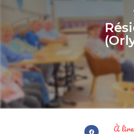
Rés
(Orl
À lire