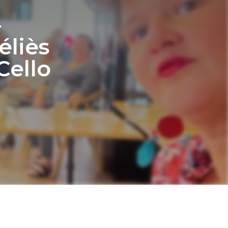
–
liès
Cello