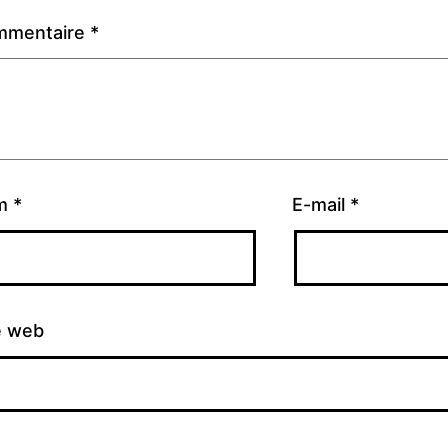
mmentaire
*
m
*
E-mail
*
e web