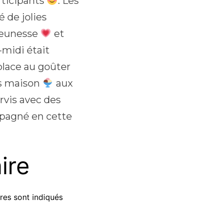
rticipants
. Les
 de jolies
jeunesse
et
s-midi était
 place au goûter
ts maison
aux
ervis avec des
pagné en cette
ire
res sont indiqués