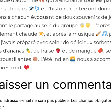
lade d’automne
qui a enchanté tous les pa
ns choisies
et l’histoire contée ont donné
ns à chacun évoquant de doux souvenirs de 
sant le partage au sein du groupe
. L’aprè
blement chaude
, et après la musique
,
j’avais préparé avec soin : de délicieux sorbe
s d’ananas
, de fraise
et de mangue
, s
croustillantes
. L’été indien
nous a accom
après-midi
.
aisser un commenta
e adresse e-mail ne sera pas publiée.
Les champs obligatoi
c
*