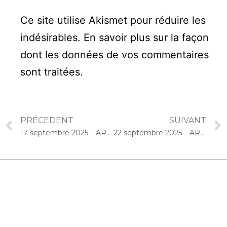
Ce site utilise Akismet pour réduire les
indésirables.
En savoir plus sur la façon
dont les données de vos commentaires
sont traitées
.
PRÉCEDENT
SUIVANT
17 septembre 2025 – ARPAVIE L’Avenue aux Moines (Limours) : Concert « Gelato-Cello Solo »
22 septembre 2025 – ARPAVIE Jean Rostand (Athis-Mons) : Concert « Gelato-Cello Solo »