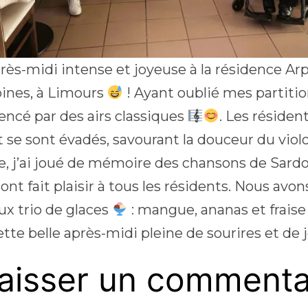
rès-midi intense et joyeuse à la résidence Ar
ines, à Limours
! Ayant oublié mes partition
cé par des airs classiques
. Les résiden
t se sont évadés, savourant la douceur du viol
e, j’ai joué de mémoire des chansons de Sardou
i ont fait plaisir à tous les résidents. Nous av
ux trio de glaces
: mangue, ananas et frais
tte belle après-midi pleine de sourires et de 
aisser un commenta