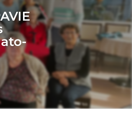
PAVIE
s
lato-