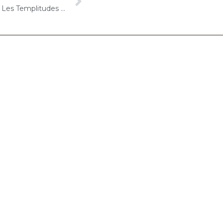
22 septembre 2025 – DOMUSVI Les Templitudes « Parc Clause » (Brétigny-sur-Orge) : Atelier « Chantons Ensemble »