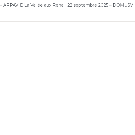
15 septembre 2025 – ARPAVIE La Vallée aux Renards (L’Haÿ-les-Roses) : Concert « Gelato-Cello Solo »