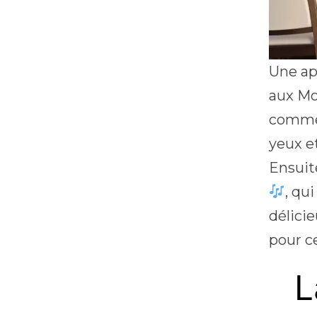
Une ap
aux Mo
commen
yeux e
Ensuit
, qu
délicie
pour ce
L