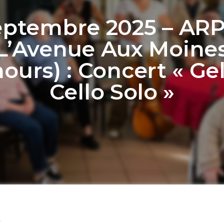
eptembre 2025 – AR
L’Avenue Aux Moine
ours) : Concert « Ge
Cello Solo »