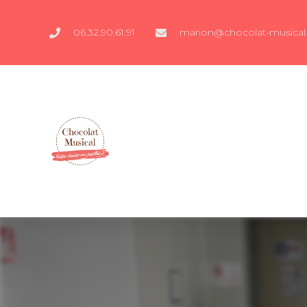
06.32.90.61.91
marion@chocolat-musical.