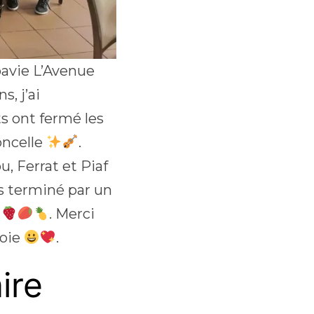
pavie L’Avenue
s, j’ai
ts ont fermé les
oncelle
.
, Ferrat et Piaf
ons terminé par un
e
. Merci
joie
.
ire