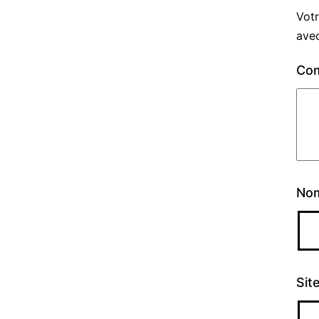
Votr
ave
Co
No
Sit