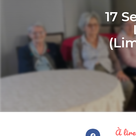
17 S
(Lim
À lire