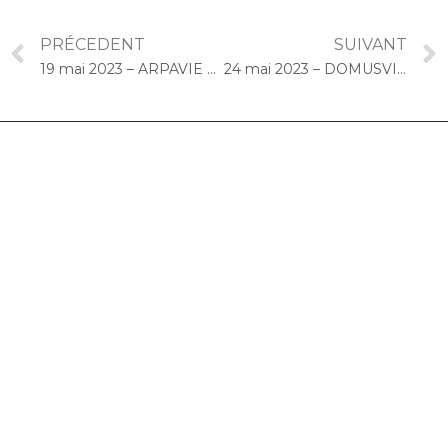
PRÉCEDENT
SUIVANT
19 mai 2023 – ARPAVIE Saint-Thibault (Boussy-Saint-Antoine) : Concert « Choco-Cello Solo »
24 mai 2023 – DOMUSVI Les Templitudes « Parc Clause » (Brétigny-sur-Orge) : Atelier « Chantons Ensemble »
06.32.90.61.91
marion@chocolat-musical.fr
Conditions générales de vente