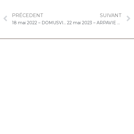
PRÉCEDENT
SUIVANT
18 mai 2022 – DOMUSVI Granger (Draveil) : Concert « Cello Solo »
22 mai 2023 – ARPAVIE Boissière (Briis-sous-Forges) : Concert « Choco-Duo CelloPiano »
06.32.90.61.91
marion@chocolat-musical.fr
Conditions générales de vente