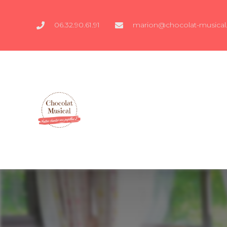
06.32.90.61.91
marion@chocolat-musical.