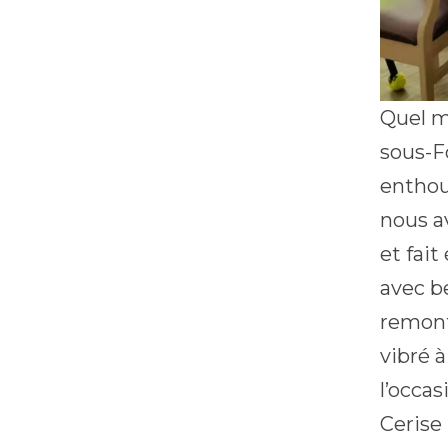
Quel m
sous-
enthou
nous a
et fait
avec b
remont
vibré à
l’occas
Cerise