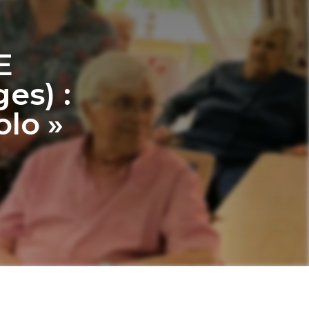
E
es) :
olo »