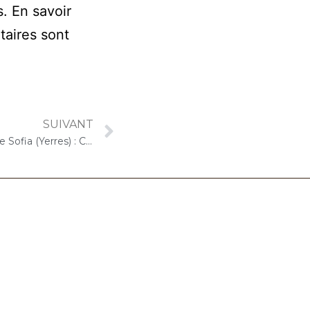
s.
En savoir
taires sont
SUIVANT
20 mai 2025 – EHPAD Résidence Sofia (Yerres) : Concert « Choco-Cello Solo »