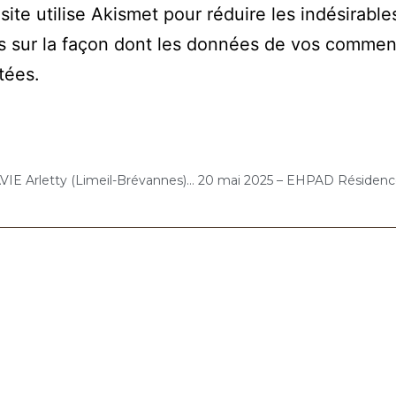
site utilise Akismet pour réduire les indésirable
s sur la façon dont les données de vos commen
itées
.
12 mai 2025 – ARPAVIE Arletty (Limeil-Brévannes) : Concert « Choco-Cello Solo »