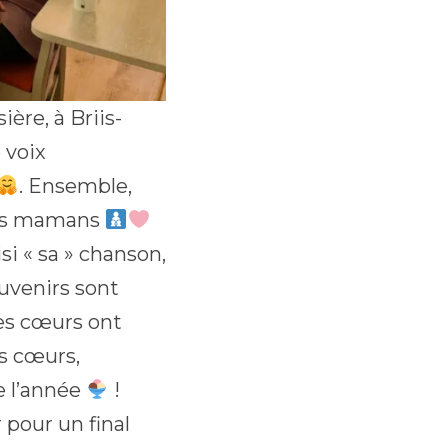
ère, à Briis-
 voix
. Ensemble,
les mamans
si « sa » chanson,
ouvenirs sont
les cœurs ont
es cœurs,
e l’année
!
 pour un final