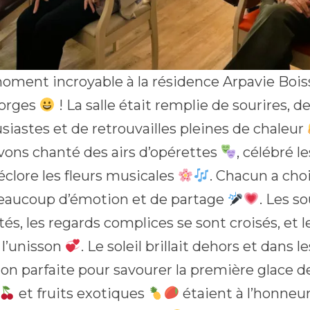
oment incroyable à la résidence Arpavie Boissi
Forges
! La salle était remplie de sourires, de
siastes et de retrouvailles pleines de chaleur
vons chanté des airs d’opérettes
, célébré 
 éclore les fleurs musicales
. Chacun a choi
eaucoup d’émotion et de partage
. Les s
és, les regards complices se sont croisés, et 
 l’unisson
. Le soleil brillait dehors et dans l
ion parfaite pour savourer la première glace d
et fruits exotiques
étaient à l’honneur