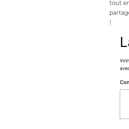
tout e
partag
!
L
Votr
ave
Co