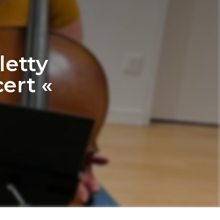
letty
ert «