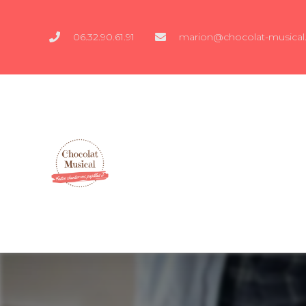
06.32.90.61.91
marion@chocolat-musical.