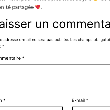
énité partagée
.
aisser un commenta
e adresse e-mail ne sera pas publiée.
Les champs obligatoi
c
*
mmentaire
*
m
*
E-mail
*