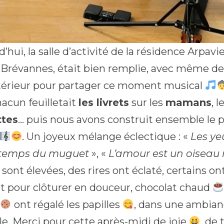
’hui, la salle d’activité de la résidence Arpavie
-Brévannes, était bien remplie, avec même de
xtérieur pour partager ce moment musical
hacun feuilletait
les livrets
sur les
mamans
, l
ttes
… puis nous avons construit ensemble le
. Un joyeux mélange éclectique : «
Les y
 temps du muguet
», «
L’amour est un oiseau 
e sont élevées, des rires ont éclaté, certains
Et pour clôturer en douceur, chocolat chaud
ont régalé les papilles
, dans une ambia
le. Merci pour cette après-midi de joie
, de