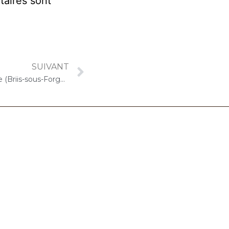
taires sont
SUIVANT
19 mai 2025 – ARPAVIE Boissière (Briis-sous-Forges) : Concert « Gelato-Cello Solo »