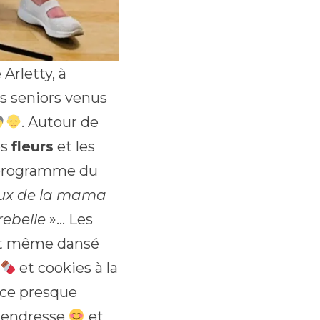
 Arletty, à
s seniors venus
. Autour de
es
fleurs
et les
 programme du
eux de la mama
rebelle
»… Les
 ont même dansé
et cookies à la
nce presque
 tendresse
et