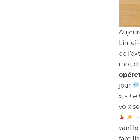
Aujourd
Limeil
de l’e
moi, c
opére
jour
», «
Le
voix s
. 
vanille
familia