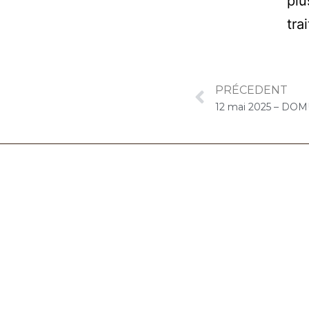
plu
tra
PRÉCEDENT
06.32.90.61.91