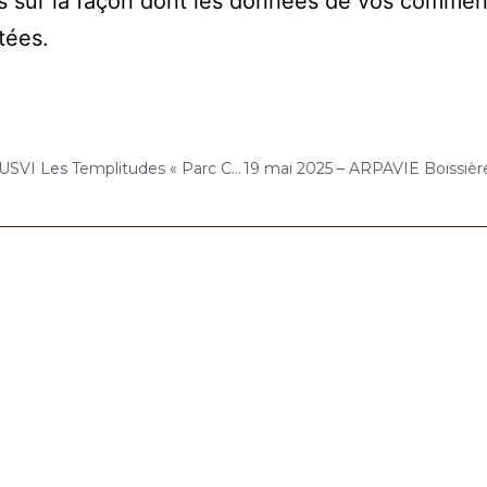
s sur la façon dont les données de vos commen
itées
.
12 mai 2025 – DOMUSVI Les Templitudes « Parc Clause » (Brétigny-sur-Orge) : Atelier « Chantons Ensemble »