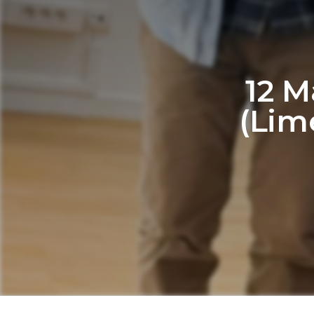
12 M
(Lim