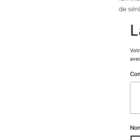
de sér
L
Votr
ave
Co
No