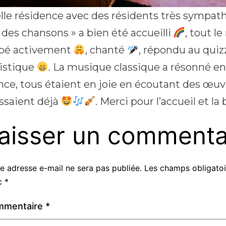
lle résidence avec des résidents très sympa
 des chansons » a bien été accueilli
, tout l
ipé activement
, chanté
, répondu au qui
istique
. La musique classique a résonné e
nce, tous étaient en joie en écoutant des œuvr
ssaient déjà
. Merci pour l’accueil et la
aisser un commenta
e adresse e-mail ne sera pas publiée.
Les champs obligatoi
c
*
mmentaire
*