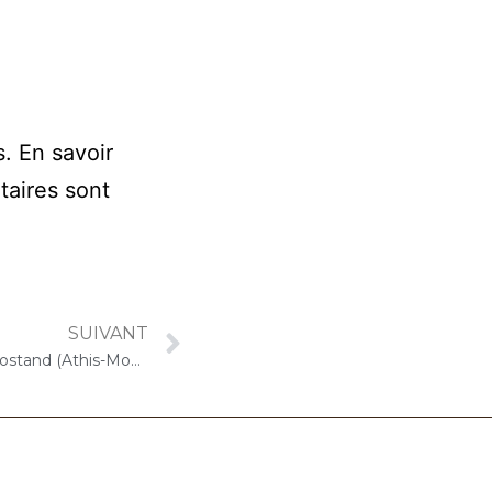
s.
En savoir
taires sont
SUIVANT
19 juillet 2021 – ARPAVIE Jean Rostand (Athis-Mons) : Concert « Cello Solo » Spécial anniversaire