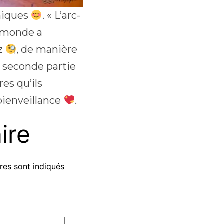
thiques
. « L’arc-
e monde a
zz
, de manière
n seconde partie
es qu’ils
 bienveillance
.
ire
res sont indiqués