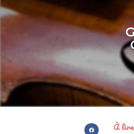
G
À lire