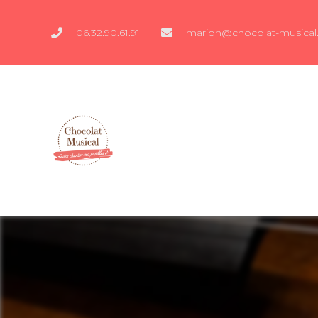
06.32.90.61.91
marion@chocolat-musical.