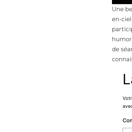
Une be
en-ciel
partic
humor
de séa
connai
L
Votr
ave
Co