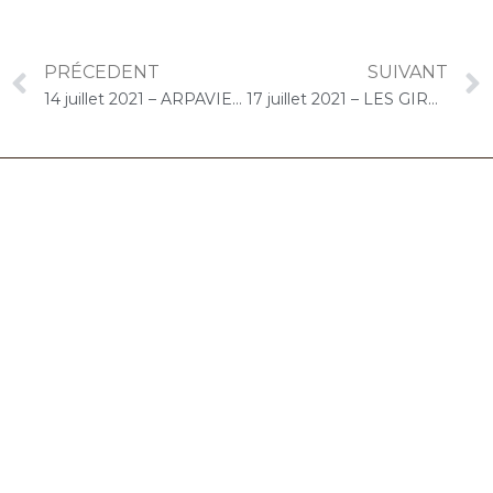
PRÉCEDENT
SUIVANT
14 juillet 2021 – ARPAVIE Gabriel Fontaine (Morangis) : Concert « Duo Cello/Piano »
17 juillet 2021 – LES GIRANDIERES (Massy) : Concert « Cello Solo »
06.32.90.61.91
marion@chocolat-musical.fr
Conditions générales de vente