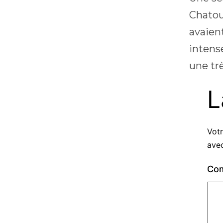
Chatou
avaient
intens
une tr
L
Votr
ave
Co