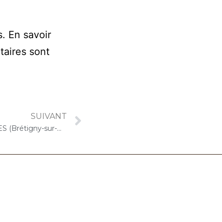
s.
En savoir
taires sont
SUIVANT
18 avril 2022 – LES GIRANDIERES (Brétigny-sur-Orge) : Atelier « Chantons Ensemble »