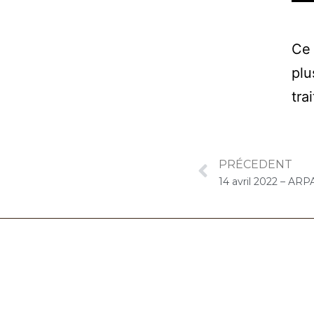
Ce 
plu
tra
PRÉCEDENT