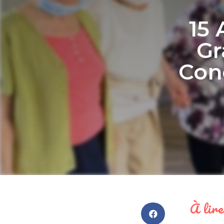
15 
Gr
Conc
À lire