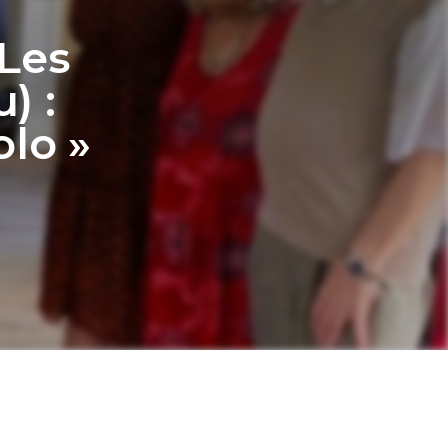
 Les
) :
olo »