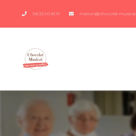
06.32.90.61.91
marion@chocolat-musical.