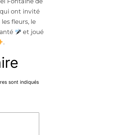
iel Fontaine de
qui ont invité
es fleurs, le
hanté
et joué
.
ire
res sont indiqués