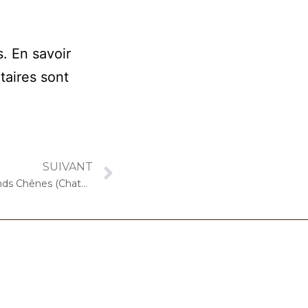
s.
En savoir
taires sont
SUIVANT
15 avril 2022 – ARPAVIE Les Grands Chênes (Chatou) : Concert « Choco-Cello Solo »