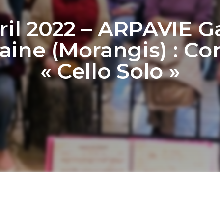
ril 2022 – ARPAVIE G
aine (Morangis) : Co
« Cello Solo »