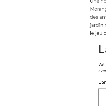
Une no
Morang
des am
jardin
le jeu
L
Votr
ave
Co