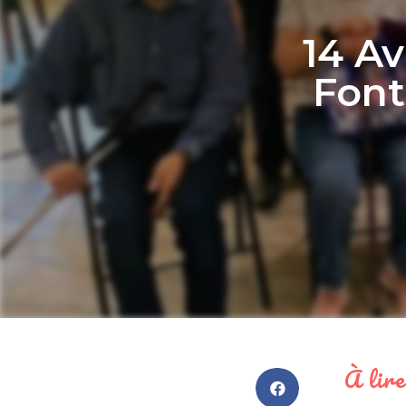
14 Av
Font
À lire