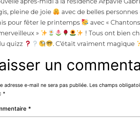
uvelle après-midi à la résidence Arpavie Gabr
is, pleine de joie
avec de belles personnes 
is pour fêter le printemps
avec « Chantons l
 merveilleux »
! Tous ont bien c
 du quizz
. C’était vraiment magique
aisser un commenta
e adresse e-mail ne sera pas publiée.
Les champs obligatoi
c
*
mmentaire
*