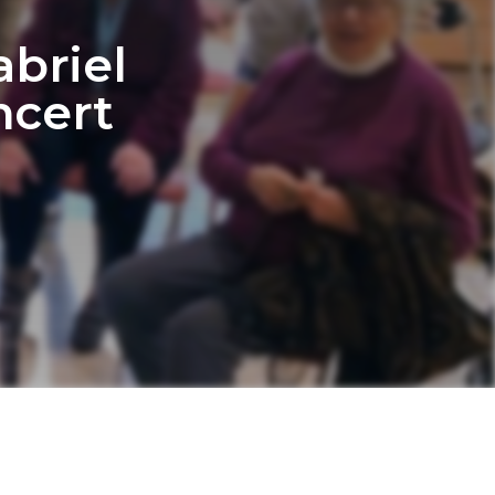
abriel
ncert