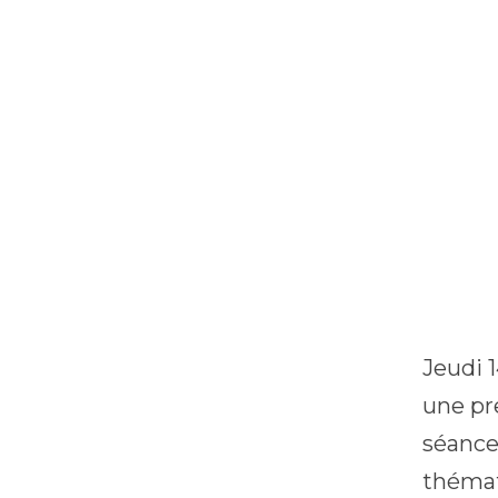
Jeudi 
une pr
séance
thémat