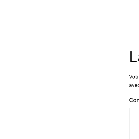
L
Votr
ave
Co