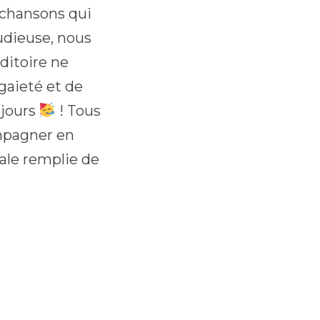
 chansons qui
tudieuse, nous
ditoire ne
gaieté et de
ujours
! Tous
mpagner en
ale remplie de