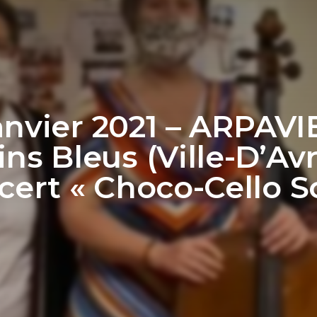
anvier 2021 – ARPAVI
ns Bleus (Ville-D’Avr
ert « Choco-Cello S