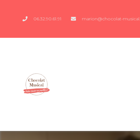
06.32.90.61.91
marion@chocolat-musical.