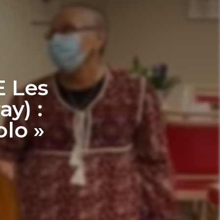
E Les
ay) :
olo »