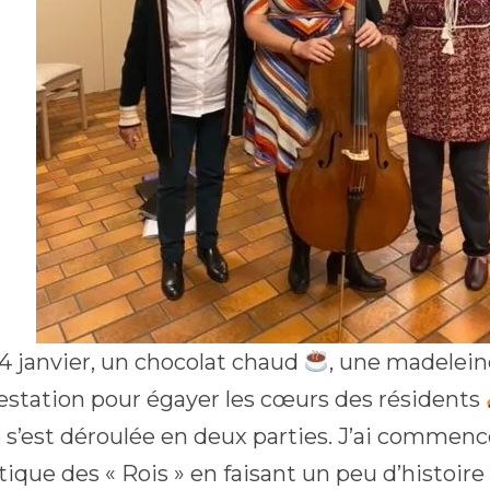
14 janvier, un chocolat chaud
, une madelein
estation pour égayer les cœurs des résidents
 s’est déroulée en deux parties. J’ai commencé
ique des « Rois » en faisant un peu d’histoire