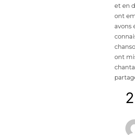
et en 
ont em
avons 
connai
chanso
ont mi
chant
partag
2