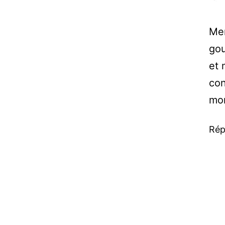
Mer
gou
et 
con
mo
Rép