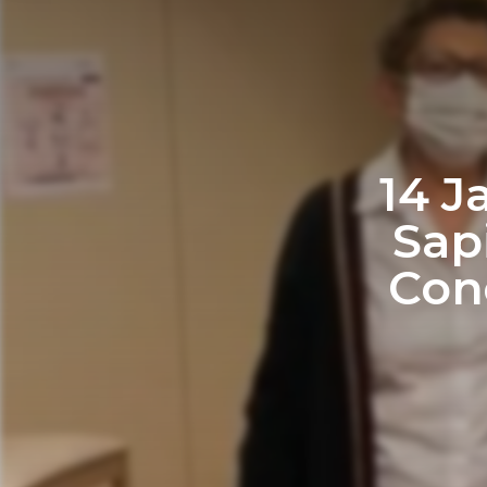
14 J
Sapi
Conc