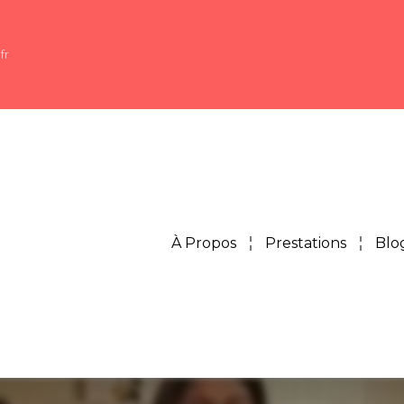
fr
À Propos
Prestations
Blo