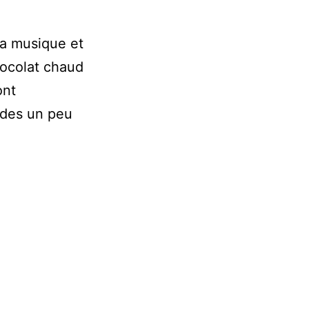
a musique et
hocolat chaud
ont
iodes un peu