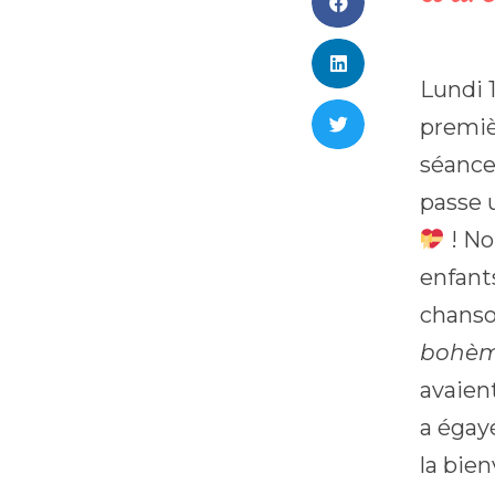
Lundi 1
premièr
séances
passe 
! No
enfant
chanso
bohème
avaient
a égayé
la bie