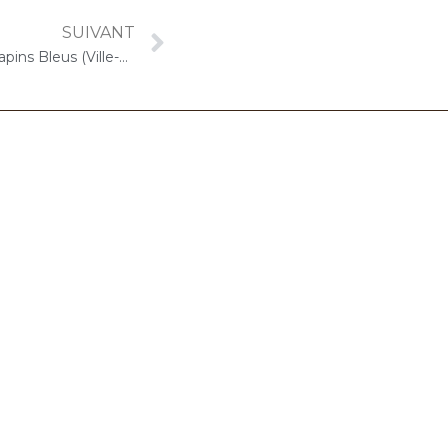
SUIVANT
14 janvier 2021 – ARPAVIE Les Sapins Bleus (Ville-d’Avray) : Concert « Choco-Cello Solo »