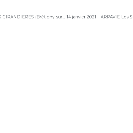
11 janvier 2021 – LES GIRANDIERES (Brétigny-sur-Orge) : Atelier « Chantons Ensemble » Les Rois