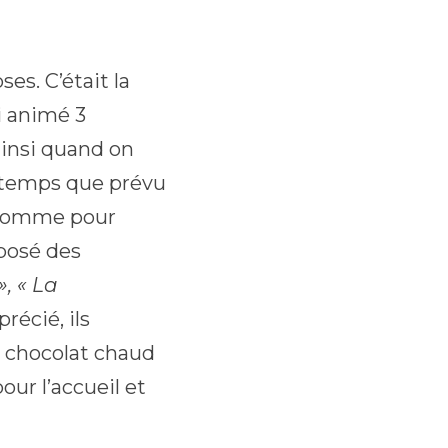
ses. C’était la
i animé 3
 ainsi quand on
ngtemps que prévu
 comme pour
roposé des
», « La
récié, ils
Le chocolat chaud
our l’accueil et