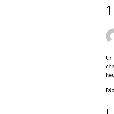
1
Un 
cha
heu
Rép
L