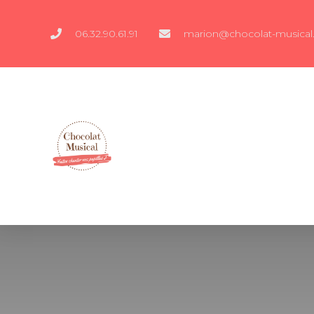
06.32.90.61.91
marion@chocolat-musical.