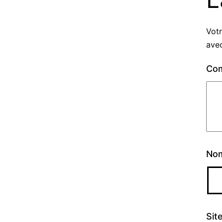
Votr
ave
Co
No
Sit