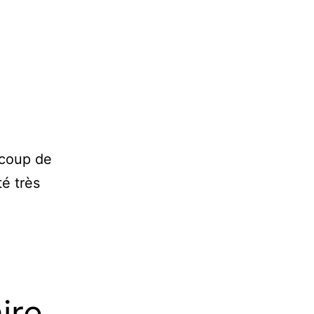
ucoup de
té très
ire