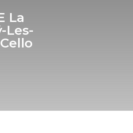
E La
ÿ-Les-
Cello