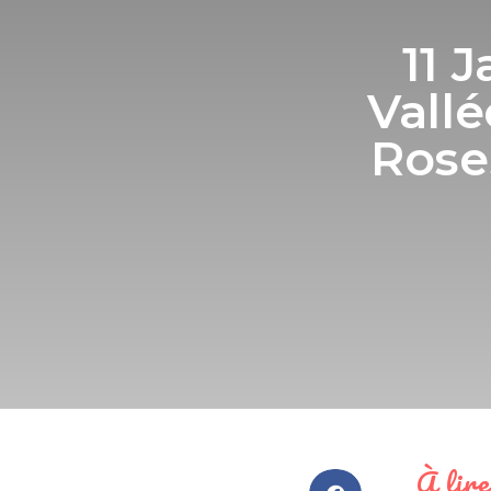
11 
Vallé
Rose
À lire