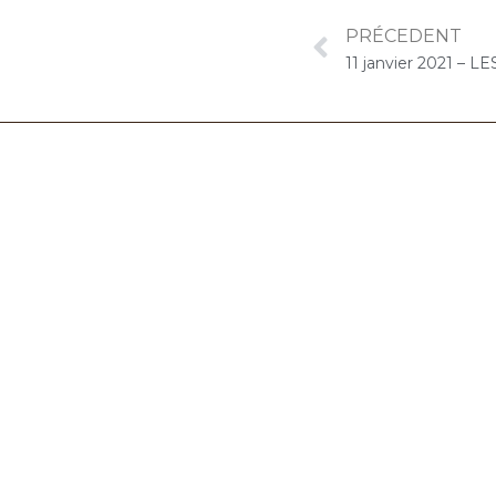
PRÉCEDENT
06.32.90.61.91
marion@chocolat-musical.fr
Conditions générales de vente