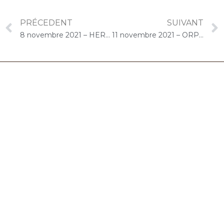
PRÉCEDENT
SUIVANT
8 novembre 2021 – HERMES SANTE Hippocrate (Châtenay-Malabry) : Concert « Cello Solo »
11 novembre 2021 – ORPEA Les Musiciens (Paris) : Concert « Cello Solo »
06.32.90.61.91
marion@chocolat-musical.fr
Conditions générales de vente