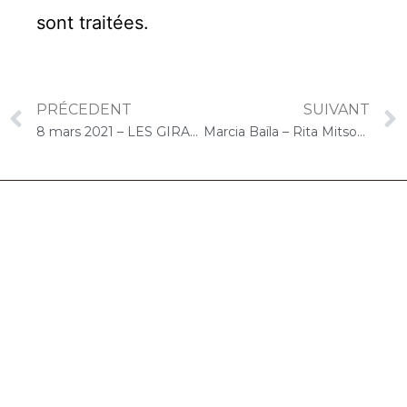
sont traitées
.
PRÉCEDENT
SUIVANT
8 mars 2021 – LES GIRANDIERES (Morangis) : Atelier « Chantons Ensemble » Les femmes
Marcia Baïla – Rita Mitsouko
06.32.90.61.91