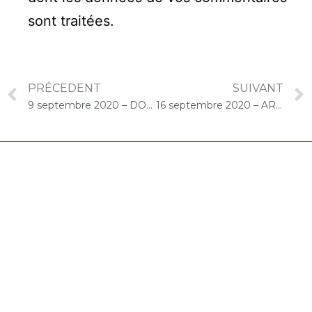
sont traitées
.
PRÉCEDENT
SUIVANT
9 septembre 2020 – DOMUSVI Granger (Draveil) : Concert « Cello Solo »
16 septembre 2020 – ARPAVIE Les Grands Chênes (Chatou) : Concert « Gelato-Cello Solo »
06.32.90.61.91