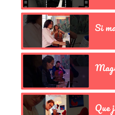
Si ma
Magno
Que j