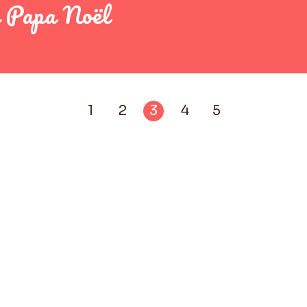
t Papa Noël
1
2
3
4
5