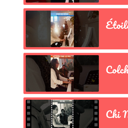
Étoil
Colch
Chi 