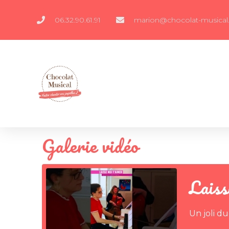
06.32.90.61.91
marion@chocolat-musical.
Galerie vidéo
Laiss
Un joli d