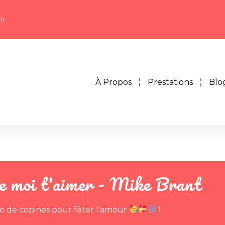
fr
À Propos
Prestations
Blo
e moi t'aimer - Mike Brant
uo de copines pour fêter l’amour
!