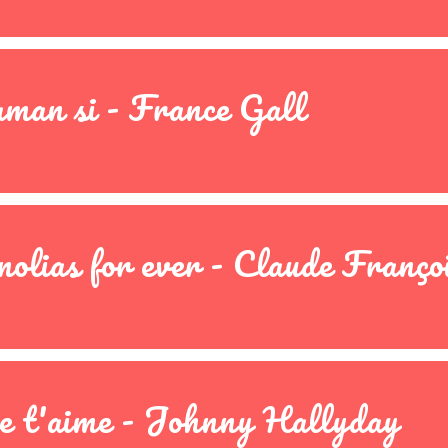
man si - France Gall
lias for ever - Claude Franço
e t'aime - Johnny Hallyday