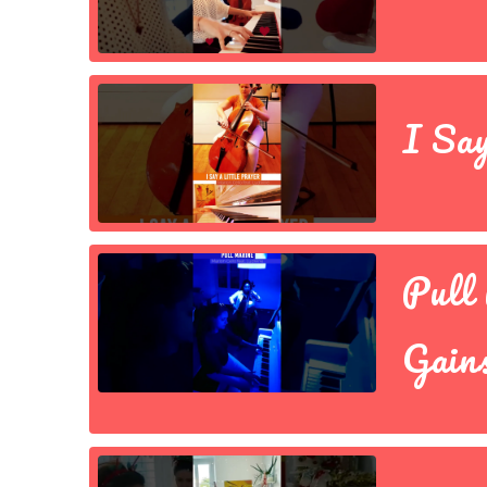
I Say
Pull 
Gain