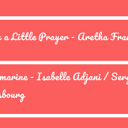
 a Little Prayer - Aretha Fra
marine - Isabelle Adjani / Ser
sbourg