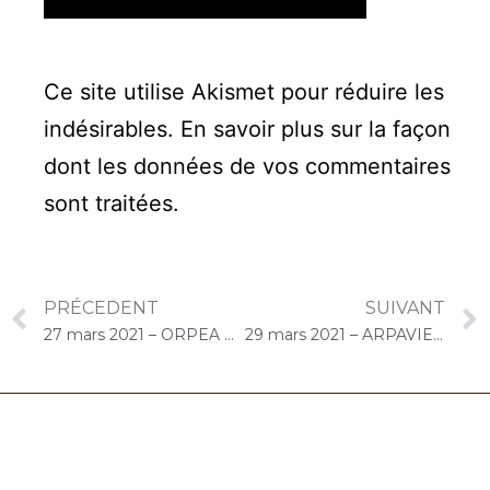
Ce site utilise Akismet pour réduire les
indésirables.
En savoir plus sur la façon
dont les données de vos commentaires
sont traitées
.
PRÉCEDENT
SUIVANT
27 mars 2021 – ORPEA Moulin de l’Epine (Saint-Vrain) : Concert « Cello Solo »
29 mars 2021 – ARPAVIE La Vallée aux Renards (L’Haÿ-les-Roses) : Concert « Cello Solo »