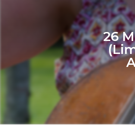
26 M
(Lim
A