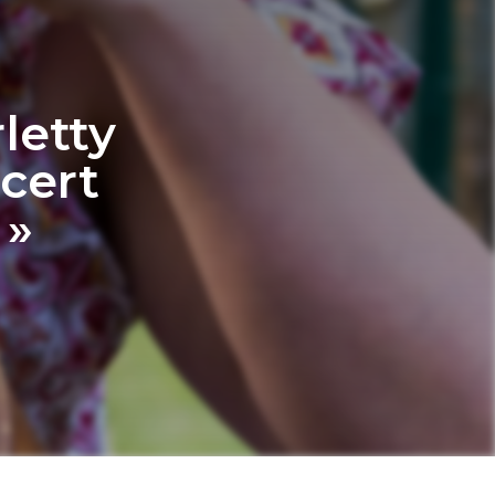
letty
ncert
 »