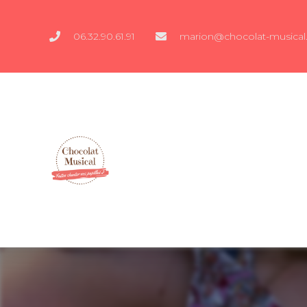
06.32.90.61.91
marion@chocolat-musical.