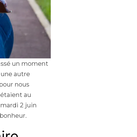
i passé un moment
s une autre
 pour nous
 étaient au
 mardi 2 juin
 bonheur.
ire