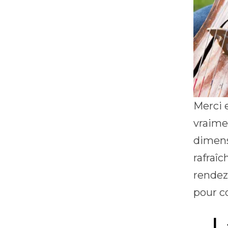
Merci 
vraime
dimens
rafraîc
rendez-
pour c
L