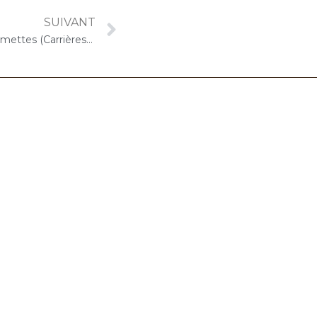
SUIVANT
28 mai 2020 – ARPAVIE Les Fermettes (Carrières-sur-Seine) : Concert au(x) jardin/balcons « Cello Solo »