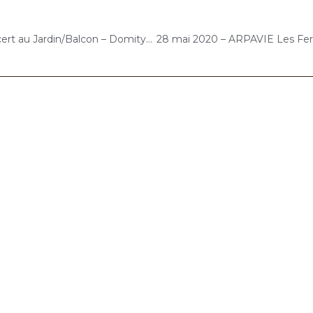
Lundi 25 Mai – Concert au Jardin/Balcon – Domitys Villeneuve le Roi