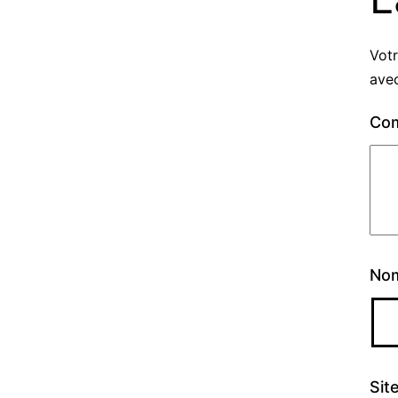
Votr
ave
Co
No
Sit