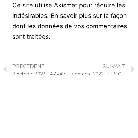
Ce site utilise Akismet pour réduire les
indésirables.
En savoir plus sur la façon
dont les données de vos commentaires
sont traitées
.
PRÉCEDENT
SUIVANT
8 octobre 2022 – ARPAVIE Jean Rostand (Athis-Mons) : Concert « Choco-Cello Solo »
17 octobre 2022 – LES GIRANDIERES (Brétigny-sur-Orge) : Atelier « Chantons Ensemble »