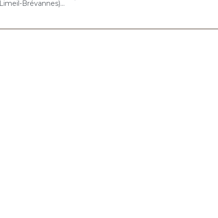
12 mai 2022 – ARPAVIE Arletty (Limeil-Brévannes) : Concert « Gelato-Cello Solo »