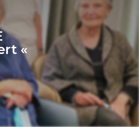
E
ert «