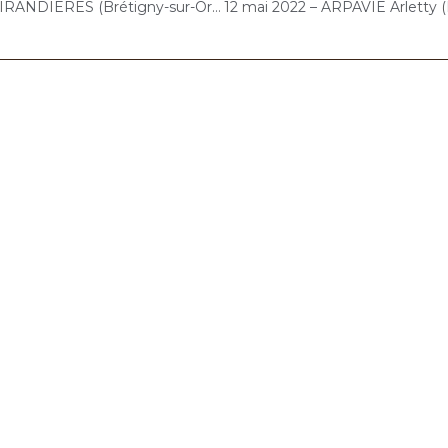
9 mai 2022 – LES GIRANDIERES (Brétigny-sur-Orge) : Atelier « Chantons Ensemble »