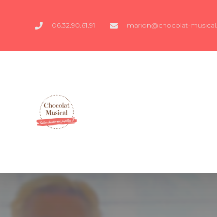
06.32.90.61.91
marion@chocolat-musical.