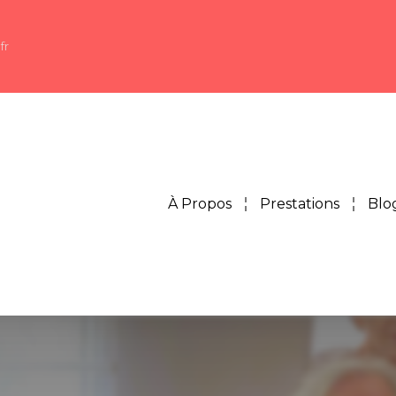
fr
À Propos
Prestations
Blo