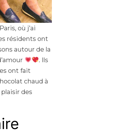
ris, où j’ai
Les résidents ont
sons autour de la
 d’amour
. Ils
es ont fait
chocolat chaud à
 plaisir des
ire