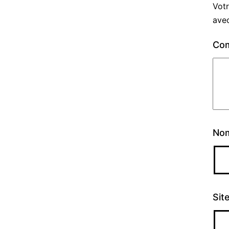
Votr
ave
Co
No
Sit