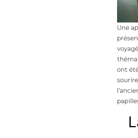
Une apr
présen
voyagé
thémat
ont été
sourir
l’anci
papill
L