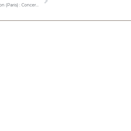
10 juin 2023 – ORPEA Assomption (Paris) : Concert « Cello Solo »