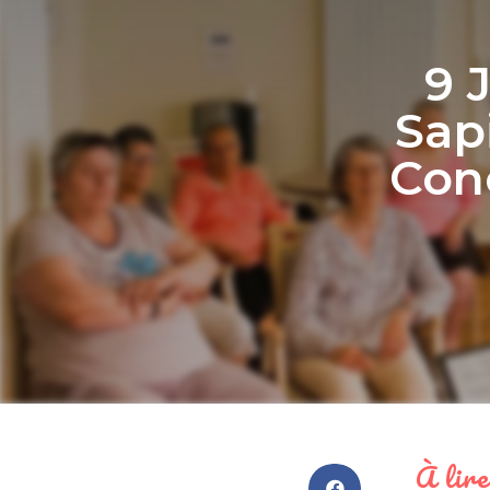
9 
Sapi
Conc
À lire