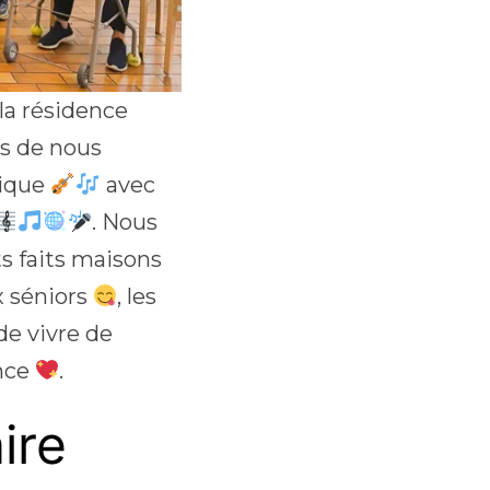
 la résidence
ts de nous
sique
avec
. Nous
s faits maisons
ux séniors
, les
 de vivre de
ance
.
ire