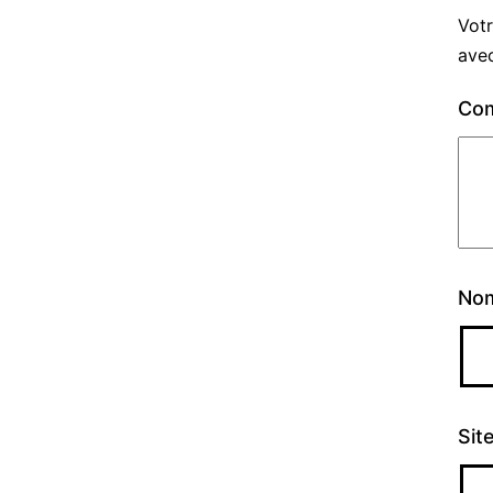
Votr
ave
Co
No
Sit