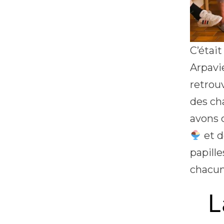
C’était
Arpavie
retrou
des ch
avons 
et d
papill
chacu
L