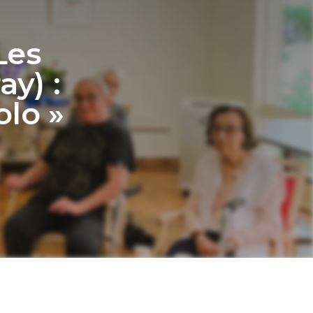
Les
ay) :
olo »