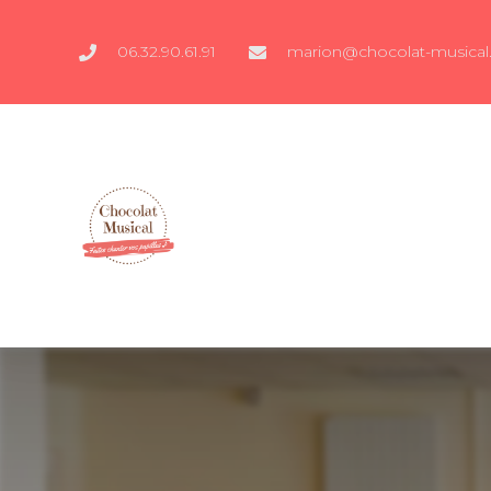
06.32.90.61.91
marion@chocolat-musical.