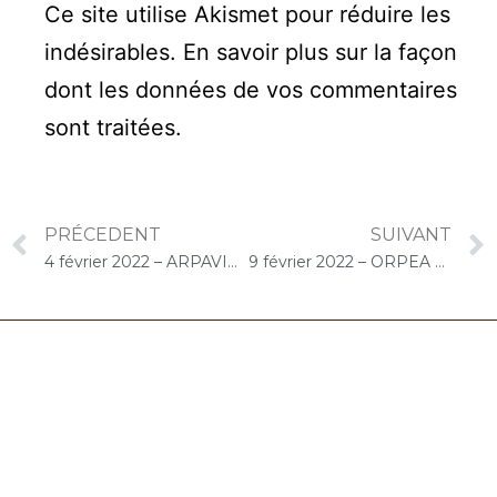
Ce site utilise Akismet pour réduire les
indésirables.
En savoir plus sur la façon
dont les données de vos commentaires
sont traitées
.
PRÉCEDENT
SUIVANT
4 février 2022 – ARPAVIE L’Avenue aux Moines (Limours) : Concert « Choco-Cello Solo »
9 février 2022 – ORPEA Moulin de l’Epine (Saint-Vrain) : Concert « Choco-Cello Solo »