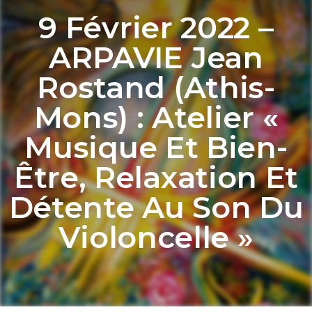
9 Février 2022 –
ARPAVIE Jean
Rostand (Athis-
Mons) : Atelier «
Musique Et Bien-
Être, Relaxation Et
Détente Au Son Du
Violoncelle »