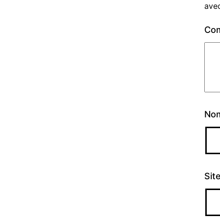
ave
Co
No
Sit