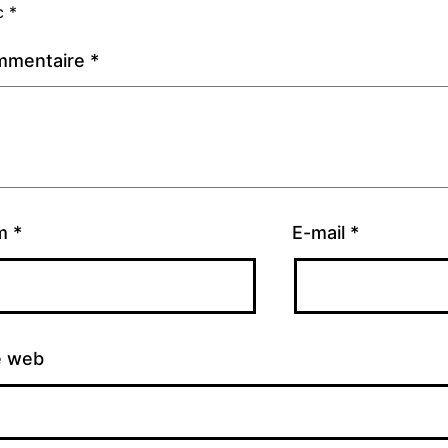
c
*
mmentaire
*
m
*
E-mail
*
e web