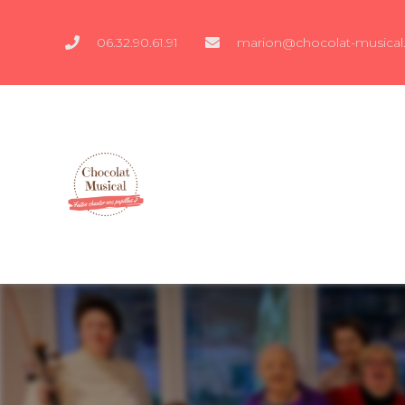
06.32.90.61.91
marion@chocolat-musical.