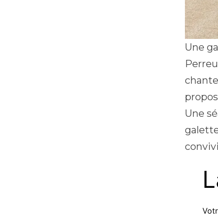
Une gal
Perreu
chante
proposa
Une sé
galett
conviv
L
Votr