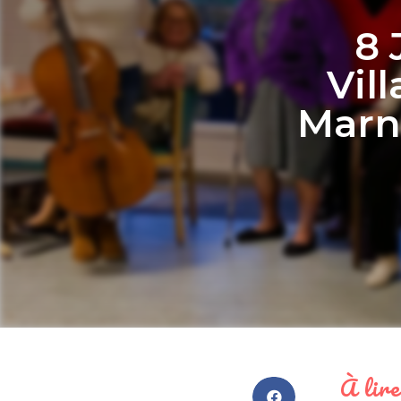
8 
Vil
Marne
À lire