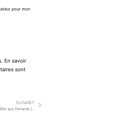
gateur pour mon
s.
En savoir
taires sont
SUIVANT
10 janvier 2024 – ARPAVIE La Vallée aux Renards (L’Haÿ-les-Roses) : Concert « Choco-Cello Solo »