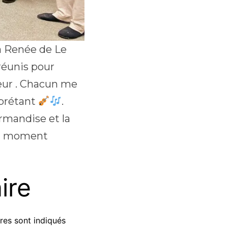
la Renée de Le
 réunis pour
œur . Chacun me
erprétant
.
urmandise et la
oli moment
ire
res sont indiqués