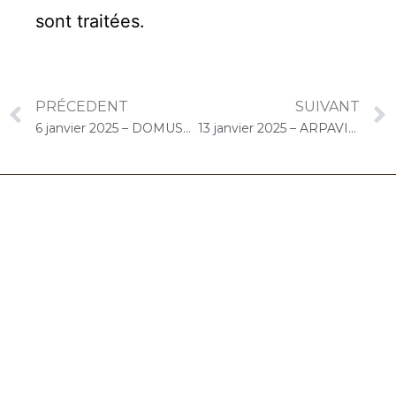
sont traitées
.
PRÉCEDENT
SUIVANT
6 janvier 2025 – DOMUSVI Les Templitudes « Parc Clause » (Brétigny-sur-Orge) : Atelier « Chantons Ensemble »
13 janvier 2025 – ARPAVIE Arletty (Limeil-Brévannes) : Concert « Choco-Cello Solo »
06.32.90.61.91