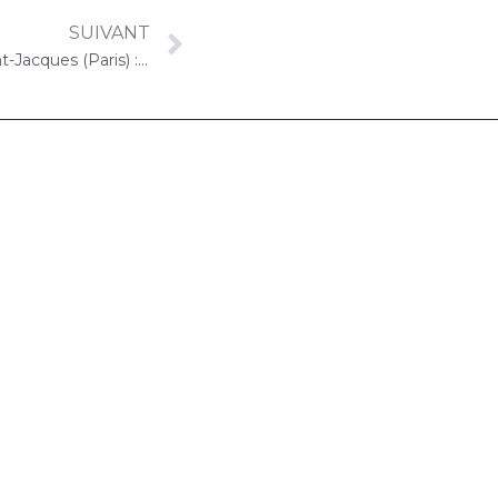
SUIVANT
7 décembre 2022 – ORPEA Saint-Jacques (Paris) : Concert « Cello Solo »