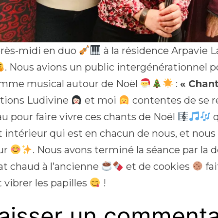
rès-midi en duo
à la résidence Arpavie 
. Nous avions un public intergénérationnel 
mme musical autour de Noël
:
« Chan
tions Ludivine
et moi
contentes de se r
u pour faire vivre ces chants de Noël
q
t intérieur qui est en chacun de nous, et nous 
ur
. Nous avons terminé la séance par la 
at chaud à l’ancienne
et de cookies
fai
t vibrer les papilles
!
aisser un commenta