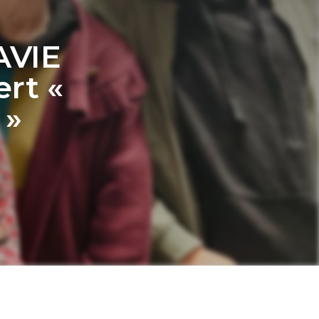
AVIE
ert «
 »