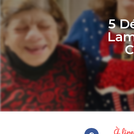
5 D
Lama
C
À lire