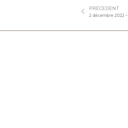
PRÉCEDENT
06.32.90.61.91
marion@chocolat-musical.fr
Conditions générales de vente