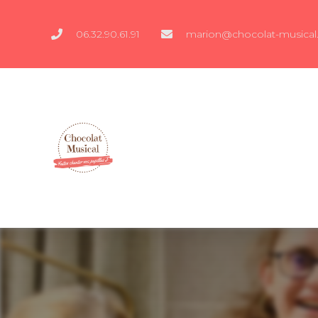
06.32.90.61.91
marion@chocolat-musical.