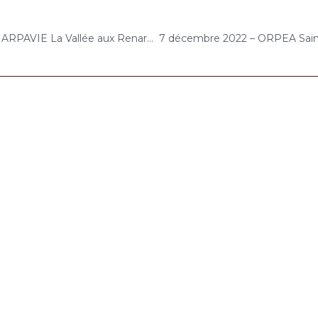
2 décembre 2022 – ARPAVIE La Vallée aux Renards (L’Haÿ-les-Roses) : Concert « Choco-Duo CelloPiano »