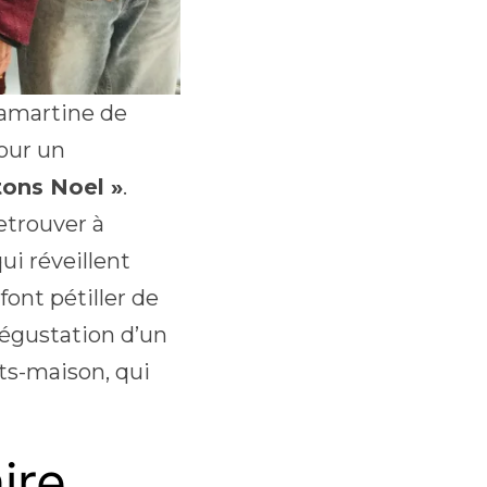
Lamartine de
pour un
tons Noel »
.
etrouver à
ui réveillent
font pétiller de
dégustation d’un
ts-maison, qui
ire