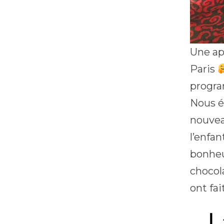
Une ap
Paris
progra
Nous é
nouvea
l’enfan
bonhe
chocol
ont fai
L