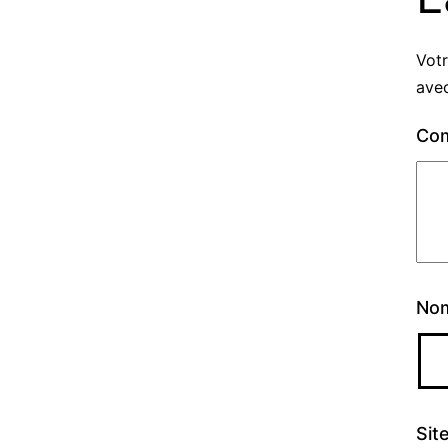
Votr
ave
Co
No
Sit