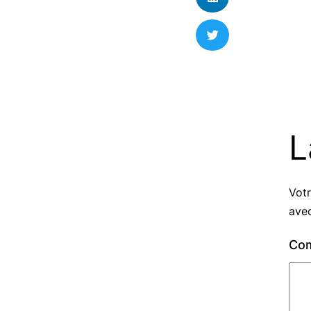
L
Votr
ave
Co