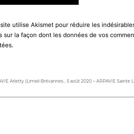
site utilise Akismet pour réduire les indésirable
s sur la façon dont les données de vos commen
itées
.
4 août 2020 – ARPAVIE Arletty (Limeil-Brévannes) : Concert « Gelato-Cello Solo »