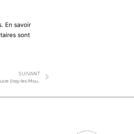
s.
En savoir
taires sont
SUIVANT
5 août 2020 – ARPAVIE Sainte Lucie (Issy-les-Moulineaux) : Concert « Cello Solo »