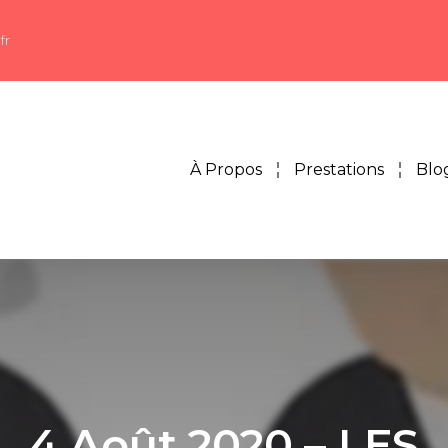
fr
À Propos
Prestations
Blo
4 Août 2020 – LES