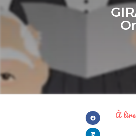
GIR
Or
À lire