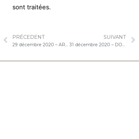
sont traitées
.
PRÉCEDENT
SUIVANT
29 décembre 2020 – ARPAVIE Anne de Bretagne (Les Mureaux) : Concert « Cello Solo »
31 décembre 2020 – DOMITYS Le Moulin des Bruyères (Corbeil-Essonnes) : Concert « Cello Solo »
06.32.90.61.91
marion@chocolat-musical.fr