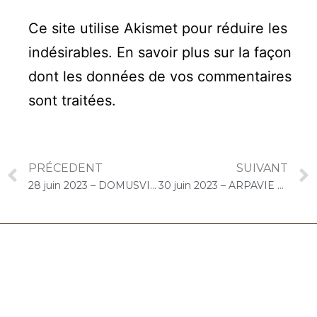
Ce site utilise Akismet pour réduire les
indésirables.
En savoir plus sur la façon
dont les données de vos commentaires
sont traitées
.
PRÉCEDENT
SUIVANT
28 juin 2023 – DOMUSVI Les Templitudes « Parc Clause » (Brétigny-sur-Orge) : Atelier « Chantons Ensemble »
30 juin 2023 – ARPAVIE Jean Rostand (Athis-Mons) : Concert « Gelato-Cello Solo »