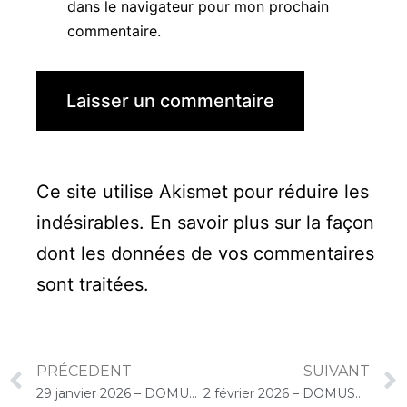
dans le navigateur pour mon prochain
commentaire.
Ce site utilise Akismet pour réduire les
indésirables.
En savoir plus sur la façon
dont les données de vos commentaires
sont traitées
.
PRÉCEDENT
SUIVANT
29 janvier 2026 – DOMUSVI Granger (Draveil) : Atelier « Musique et bien-être, relaxation et détente au son du violoncelle »
2 février 2026 – DOMUSVI Les Templitudes « Parc Clause » (Brétigny-sur-Orge) : Atelier « Chantons Ensemble »