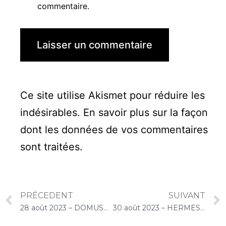
commentaire.
Ce site utilise Akismet pour réduire les
indésirables.
En savoir plus sur la façon
dont les données de vos commentaires
sont traitées
.
PRÉCEDENT
SUIVANT
28 août 2023 – DOMUSVI Les Templitudes « Parc Clause » (Brétigny-sur-Orge) : Atelier « Chantons Ensemble »
30 août 2023 – HERMES SANTE Hippocrate (Châtenay-Malabry) : Concert « Cello Solo »