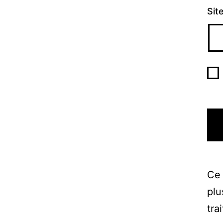
Sit
Ce 
plu
tra