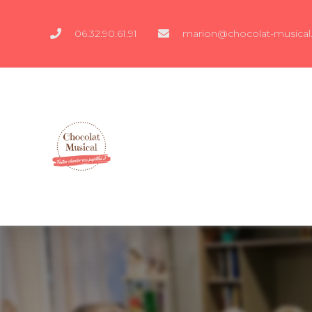
06.32.90.61.91
marion@chocolat-musical.