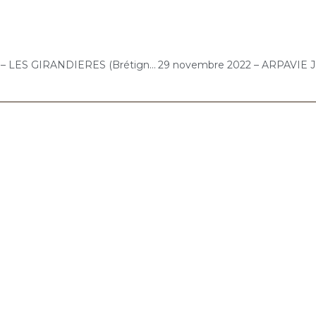
28 novembre 2022 – LES GIRANDIERES (Brétigny-sur-Orge) : Atelier « Chantons Ensemble »