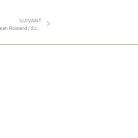
SUIVANT
29 novembre 2022 – ARPAVIE Jean Rostand / Ecole maternelle Albert Calmette / Résidence de la Cour (Athis-Mons) : « Duo CelloPiano » Spécial Noël