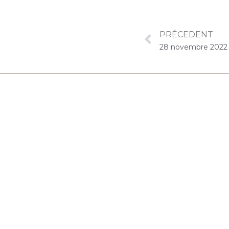
PRÉCEDENT
06.32.90.61.91
marion@chocolat-musical.fr
Conditions générales de vente