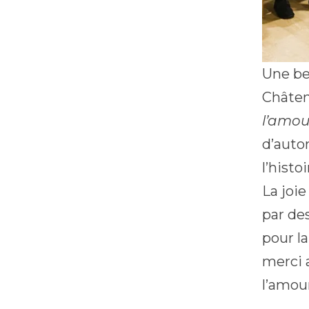
Une be
Châten
l’amou
d’aut
l’histo
La joie
par de
pour la
merci 
l’amou