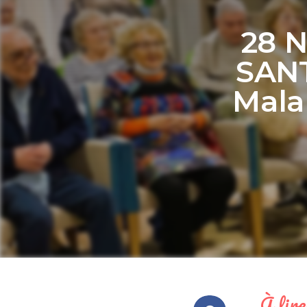
28 
SANT
Malab
À lire