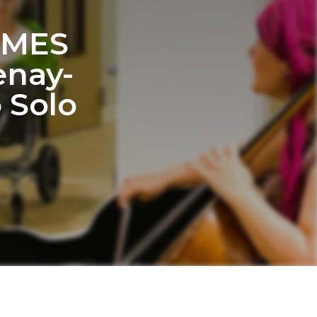
RMES
enay-
o Solo