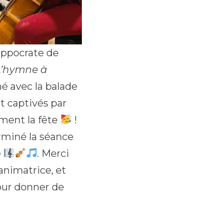
ippocrate de
‘L’hymne à
é avec la balade
t captivés par
aiment la fête
!
rminé la séance
e
. Merci
animatrice, et
pour donner de