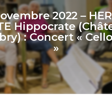
Novembre 2022 – HE
E Hippocrate (Chât
ry) : Concert « Cell
»