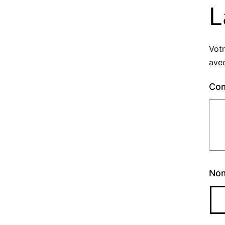
L
Votr
ave
Co
No