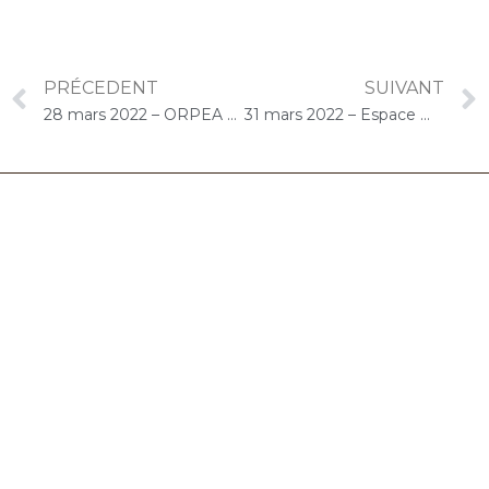
PRÉCEDENT
SUIVANT
28 mars 2022 – ORPEA René Legros (Dourdan) : Concert « Cello Solo »
31 mars 2022 – Espace We Welcome (Lagny-sur-Marne) : Concert « Choco-Cello Solo »
06.32.90.61.91
marion@chocolat-musical.fr
Conditions générales de vente