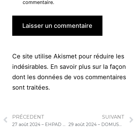
commentaire.
Ce site utilise Akismet pour réduire les
indésirables.
En savoir plus sur la façon
dont les données de vos commentaires
sont traitées
.
PRÉCEDENT
SUIVANT
27 août 2024 – EHPAD Résidence Sofia (Yerres) : Concert « Cello Solo »
29 août 2024 – DOMUSVI Granger (Draveil) : Atelier « Musique et bien-être, relaxation et détente au son du violoncelle »