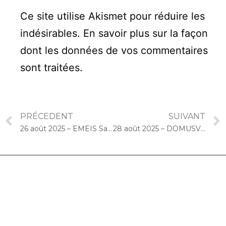
Ce site utilise Akismet pour réduire les
indésirables.
En savoir plus sur la façon
dont les données de vos commentaires
sont traitées
.
PRÉCEDENT
SUIVANT
26 août 2025 – EMEIS Saint-Jacques (Paris) : Concert « Cello Solo »
28 août 2025 – DOMUSVI Granger (Draveil) : Atelier « Musique et bien-être, relaxation et détente au son du violoncelle »