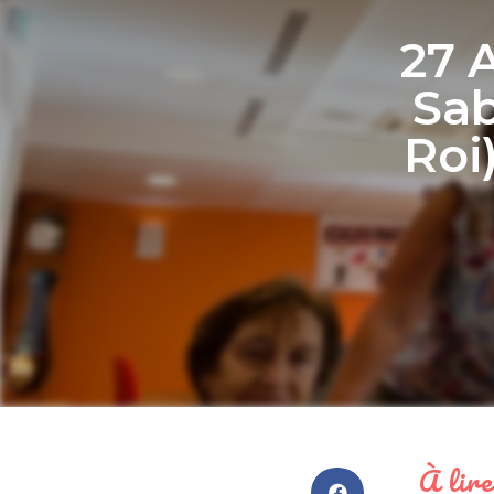
27 
Sab
Roi
À lire