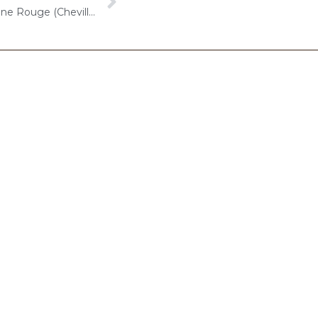
29 août 2022 – ARPAVIE Le Chêne Rouge (Chevilly-Larue) : Concert « Gelato-Cello Solo »