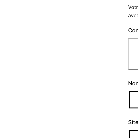
Votr
ave
Co
No
Sit