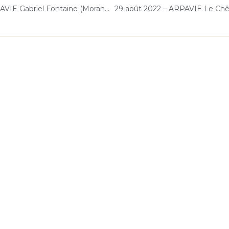
26 août 2022 – ARPAVIE Gabriel Fontaine (Morangis) : Concert « Gelato-Cello Solo »