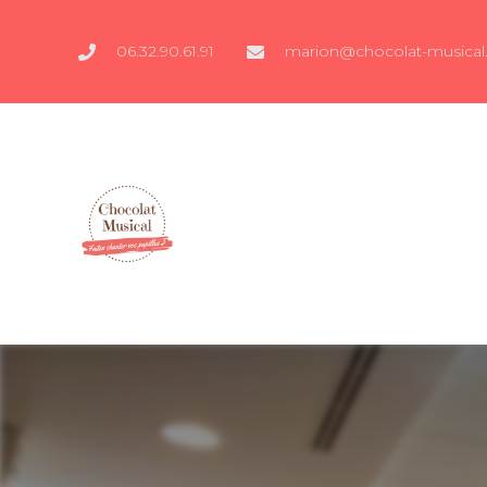
06.32.90.61.91
marion@chocolat-musical.