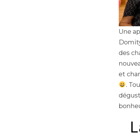
Une apr
Domity
des c
nouvea
et cha
. To
dégust
bonheu
L