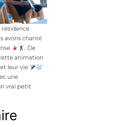
a résidence
us avons chanté
anse
. De
 cette animation
et leur vie
vec une
un vrai petit
ire