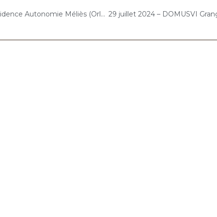
25 juillet 2024 – Résidence Autonomie Méliès (Orly) : Concert « Gelato-Cello Solo »