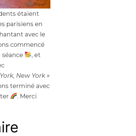
idents étaient
es parisiens en
chantant avec le
vons commencé
la séance
, et
ec
York, New York »
vons terminé avec
iter
. Merci
ire