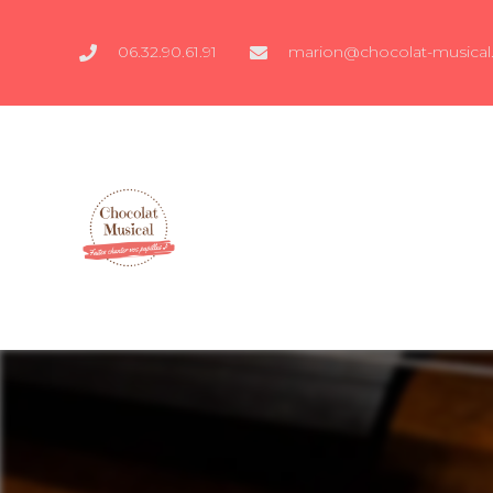
06.32.90.61.91
marion@chocolat-musical.