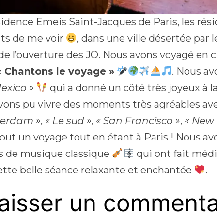
ésidence Emeis Saint-Jacques de Paris, les rés
ts de me voir
, dans une ville désertée par l
 de l’ouverture des JO. Nous avons voyagé en 
 « Chantons le voyage »
. Nous a
exico »
qui a donné un côté très joyeux à 
vons pu vivre des moments très agréables av
terdam »
,
« Le sud »
,
« San Francisco »
,
« New 
Tout un voyage tout en étant à Paris ! Nous a
rs de musique classique
qui ont fait méd
ette belle séance relaxante et enchantée
.
aisser un commenta