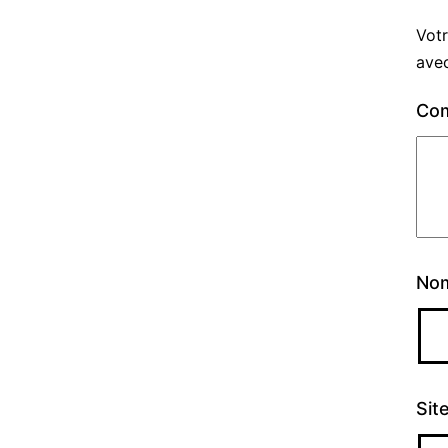
Votr
ave
Co
No
Sit