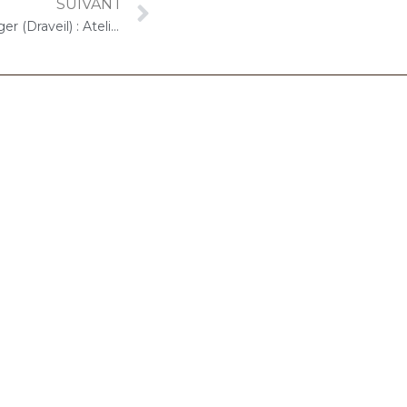
SUIVANT
29 juillet 2024 – DOMUSVI Granger (Draveil) : Atelier « Musique et bien-être, relaxation et détente au son du violoncelle »