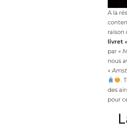
A la r
conten
raison
livret
par
« M
nous a
« Ams
. 
des ai
pour c
L