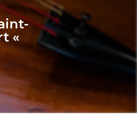
aint-
t «