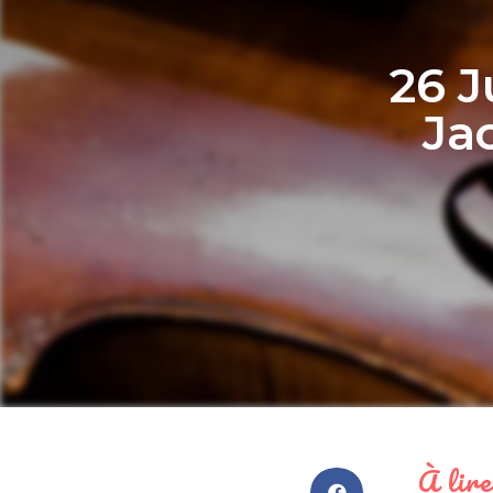
26 J
Ja
À lire