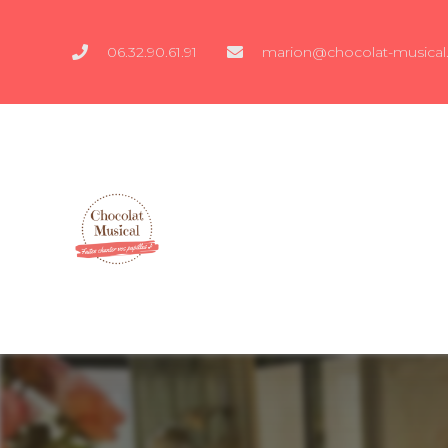
06.32.90.61.91
marion@chocolat-musical.