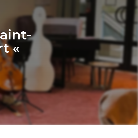
aint-
t «