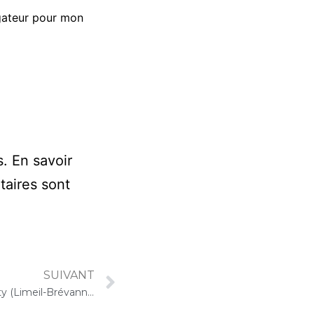
gateur pour mon
s.
En savoir
taires sont
SUIVANT
24 février 2026 – ARPAVIE Arletty (Limeil-Brévannes) : Concert « Choco-Cello Solo »