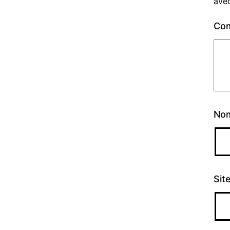
ave
Co
No
Sit