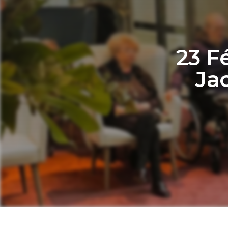
23 F
Ja