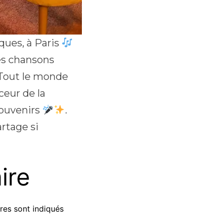
ques, à Paris
les chansons
 Tout le monde
ceur de la
souvenirs
.
rtage si
ire
res sont indiqués