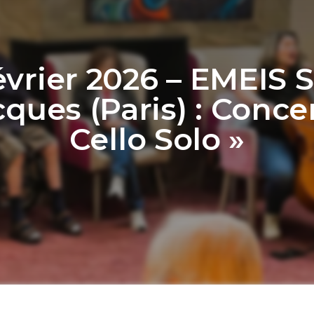
évrier 2026 – EMEIS S
cques (Paris) : Concer
Cello Solo »