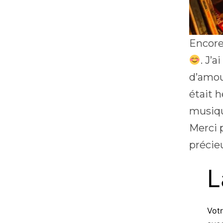
Encore
. J’
d’amou
était 
musiqu
Merci 
préci
L
Votr