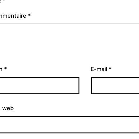
c
*
mmentaire
*
m
*
E-mail
*
e web