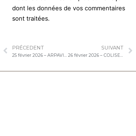
dont les données de vos commentaires
sont traitées
.
PRÉCEDENT
SUIVANT
25 février 2026 – ARPAVIE Le Béguinage (Lisses) : Concert « Choco-Cello Solo »
26 février 2026 – COLISEE Le Clos Fleuri (Draveil) : Concert « Cello Solo »