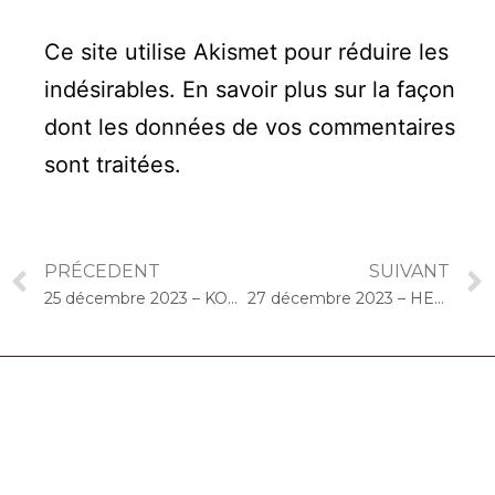
Ce site utilise Akismet pour réduire les
indésirables.
En savoir plus sur la façon
dont les données de vos commentaires
sont traitées
.
PRÉCEDENT
SUIVANT
25 décembre 2023 – KORIAN Villa Saint-Antoine (Le Chesnay-Rocquencourt) : Concert « Cello Solo »
27 décembre 2023 – HERMES SANTE Hippocrate (Châtenay-Malabry) : Concert « Cello Solo »