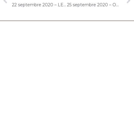
22 septembre 2020 – LES GIRANDIERES Morangis : Concert « Cello Solo »
25 septembre 2020 – ORPEA René Legros (Dourdan) : Concert « Cello Solo »
06.32.90.61.91
marion@chocolat-musical.fr
Conditions générales de vente