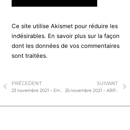
Ce site utilise Akismet pour réduire les
indésirables.
En savoir plus sur la façon
dont les données de vos commentaires
sont traitées
.
PRÉCEDENT
SUIVANT
23 novembre 2021 – EHPAD Sainte-Geneviève Le Moulin Vert (Athis-Mons) : Concert « Choco-Cello Solo »
25 novembre 2021 – ARPAVIE Le Chêne Rouge (Chevilly-Larue) : Concert « Choco-Cello Solo »